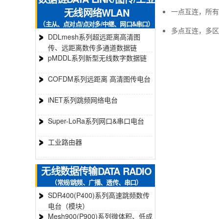
无线网络WLAN
一点互连，所有
（主从、点对点/点对多/中继、网口&串口）
多点互连，多区
DDLmesh系列超远距离高清图
传、远距离数传多通道数据链
pMDDL系列新型无线数字数据链
COFDM系列远距离 高清图传电台
iNET系列跳频网络电台
Super-LoRa系列网口&串口电台
工业路由器
无线数据传输DATA RADIO
（常规/跳频、广播、透传、串口）
SDR400(P400)系列高速跳频数传
电台（模块）
Mesh900(P900)系列微体积、低成