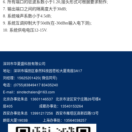
6. 所有端口的驻波系数小于1.20,接头形式可根据要求制作;
7. 输出端口之间的隔离度大于30dB;
8. 系统噪声系数小于4.5dB;
9. 系统互调抑制大于50dB(在-30dBm输入电下测);
10. 系统供电电压12-15V.
深圳市华夏盛科技有限公司
地址：深圳市福田区泰然科技园苍松大厦南座3A17
刘经理：15625201420( 微信同号)
电话：(0755)83849417 83435240
E-mail：sinotechalen@163.com
北京办事处朱总 13601146537 北京市淀区安宁庄路26号楼4
层405 成都办事处：13540153264
西安办事处朱总 13991217256 西安市雁塔区高新四路13号
朗臣大厦1903B 上海办事处：13564038257