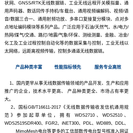
状网、GNSS/RTK无线数据链、工业无线远程开关模拟量、通
用声码器、数话同传手持机/车载台、通用视频编解码、视频/语
音/数据三合一、通用射频功放、多串口复接复分模块、点对多
点地址编码模块等系列产品。广泛应用于石油/天然气、水/电力/
热网/煤气/交通、路灯/地震/气象/环保、测绘测量、金融、冶金/
化工及工业过程控制自动化等的数据采集与控制，工业无线以
太网络，远距离视频传输，控制多通道无线数据链。
产品种类丰富 性能指标领先 服务专业高效
1、国内更早从事无线数据传输领域的产品开发、生产和应用
推广的企业，技术水平更高、 产品种类更全、市场占有率更
大。
2、国标GB/T16611-2017《无线数据传输收发信机通用规
范》参加起草单位，拥有 WDS2710、WDS2510、
WDS2519SDR400、FGR2、iNET300、PDL、WD889、DDL、
MimoMesh电台等更多的工信部数传电台型号核准入网证