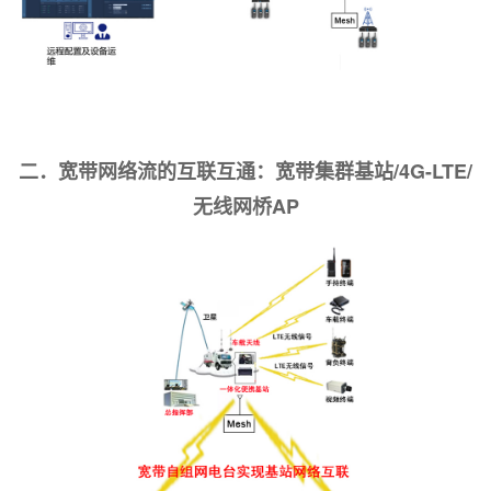
二．宽带网络流的互联互通：宽带集群基站/4G-LTE/
无线网桥AP