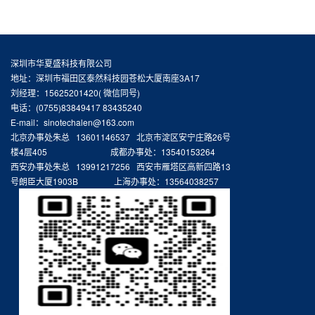
深圳市华夏盛科技有限公司
地址：深圳市福田区泰然科技园苍松大厦南座3A17
刘经理：15625201420( 微信同号)
电话：(0755)83849417 83435240
E-mail：sinotechalen@163.com
北京办事处朱总 13601146537 北京市淀区安宁庄路26号
楼4层405 成都办事处：13540153264
西安办事处朱总 13991217256 西安市雁塔区高新四路13
号朗臣大厦1903B 上海办事处：13564038257