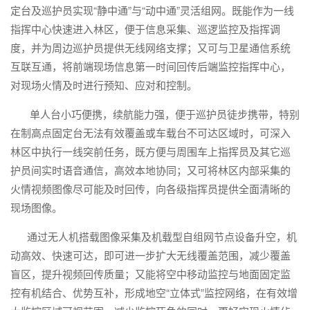
定台及巡护员实现“静中通”与“动中通”灵活组网。既能作为一线
指挥中心快速进入林区，便于信息采集、巡逻监控及指挥调
度，并为周边巡护员提供无线网络支撑；又可与卫星通信系统
互联互通，将前端现场信息第一时间回传后端监控指挥中心，
对现场火情及时进行预知、应对和控制。
单人台小巧便携，续航能力强，便于巡护员徒步携带，特别
在制高点固定台无法有效覆盖或车载台不可达区域时，可深入
林区中执行一线突前任务，既方便与周围车上指挥员及其它巡
护员间实时语音通信，高效本地协同；又可将林区内部采集的
火情视频图像尽可能及时回传，向各级指挥员提供全面清晰的
现场图像。
通过无人机搭载图像采集及机载型自组网节点设备升空，机
动高效、快速可达，即可进一步扩大无线覆盖范围，减少覆盖
盲区，提升视频回传质量；又能将空中移动监控与地面固定监
控有机结合、优势互补，形成地空“立体式”监控网络，在有效增