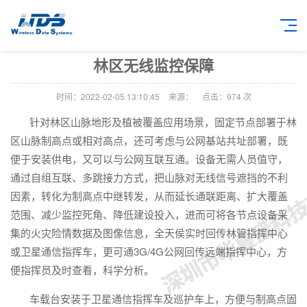
林区无线监控保障
时间：2022-02-05 13:10:45
来源：
点击：
974
次
针对林区山脉地形及植被覆盖应用场景，固定节点部署于林
区山脉制高点或相对高点，还可考虑与公网基站共址部署，既
便于安装供电，又可以与公网互联互通。设备无需人员值守，
通过自组互联、多跳接力方式，把山脉对无线信号遮挡的不利
因素，转化为制高点中继转发，从而延长通联距离、扩大覆盖
范围、减少监控死角、降低建设投入，进而可将各节点设备采
集的火灾险情数据及图像信息，全天侯实时回传林管指挥中心
或卫星通信指挥车，更可通3G/4G公网回传远端指挥中心，方
便指挥员及时查看，科学分析。
车载台安装于卫星通信指挥车及巡护车上，方便与制高点固