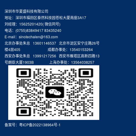
深圳市华夏盛科技有限公司
地址：深圳市福田区泰然科技园苍松大厦南座3A17
刘经理：15625201420( 微信同号)
电话：(0755)83849417 83435240
E-mail：sinotechalen@163.com
北京办事处朱总 13601146537 北京市淀区安宁庄路26号
楼4层405 成都办事处：13540153264
西安办事处朱总 13991217256 西安市雁塔区高新四路13
号朗臣大厦1903B 上海办事处：13564038257
备案号：
粤ICP备2022138964号-1