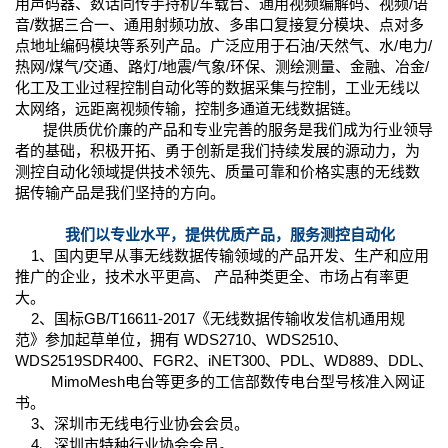
用声码器、数话同传手持机/车载台、通用视频编解码、视频/语
音/数据三合一、通用射频功放、多串口复接复分模块、点对多
点地址编码模块等系列产品。广泛应用于石油/天然气、水/电力/
热网/煤气/交通、路灯/地震/气象/环保、测绘测量、金融、冶金/
化工及工业过程控制自动化等的数据采集与控制，工业无线以
太网络，远距离视频传输，控制多通道无线数据链。
提供质优价廉的产品和专业完善的服务是我们成为行业领导
者的基础，积极开拓、勇于创新是我们持续发展的源动力，为
测控自动化领域提供技术领先、质量可靠和价格实惠的无线数
据传输产品是我们坚持的方向。
我们以专业水平，提供优质产品，服务测控自动化
1、国内更早从事无线数据传输领域的产品开发、生产和应用
推广的企业，技术水平更高、 产品种类更全、市场占有率更
大。
2、国标GB/T16611-2017《无线数据传输收发信机通用规
范》参加起草单位，拥有 WDS2710、WDS2510、
WDS2519SDR400、FGR2、iNET300、PDL、WD889、DDL、
MimoMesh电台等更多的工信部数传电台型号核准入网证
书。
3、深圳市无线电行业协会会员。
4、深圳市特种行业协会会员。