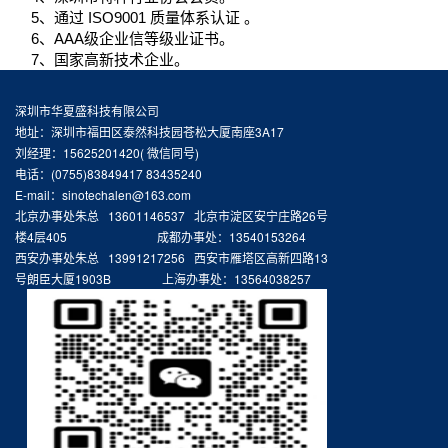
5、通过 ISO9001 质量体系认证 。
6、AAA级企业信等级业证书。
7、国家高新技术企业。
深圳市华夏盛科技有限公司
地址：深圳市福田区泰然科技园苍松大厦南座3A17
刘经理：15625201420( 微信同号)
电话：(0755)83849417 83435240
E-mail：sinotechalen@163.com
北京办事处朱总 13601146537 北京市淀区安宁庄路26号
楼4层405 成都办事处：13540153264
西安办事处朱总 13991217256 西安市雁塔区高新四路13
号朗臣大厦1903B 上海办事处：13564038257