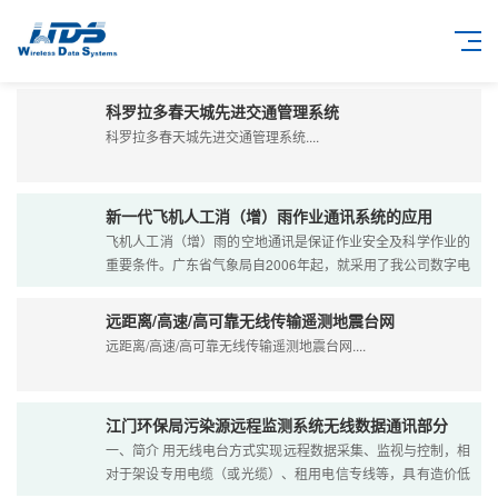
科罗拉多春天城先进交通管理系统
科罗拉多春天城先进交通管理系统....
新一代飞机人工消（增）雨作业通讯系统的应用
飞机人工消（增）雨的空地通讯是保证作业安全及科学作业的
重要条件。广东省气象局自2006年起，就采用了我公司数字电
台作为空地传输的设备。在更近开幕的广州第16届亚洲运动会
上....
远距离/高速/高可靠无线传输遥测地震台网
远距离/高速/高可靠无线传输遥测地震台网....
江门环保局污染源远程监测系统无线数据通讯部分
一、简介 用无线电台方式实现远程数据采集、监视与控制，相
对于架设专用电缆（或光缆）、租用电信专线等，具有造价低
廉、施工快捷、运行可靠、维护简单等优点。 深圳华夏盛公....