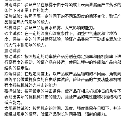
淋雨试验：验证产品在暴露于由于冷凝或上表面泄漏而产生落水的
条件下可正常工作的能力。
湿热试验：按照间隔一定时间下的不同温湿度的循环变化，验证产
品耐湿热大气影响的能力。
盐雾试验：验证产品耐含水盐雾、大气影响的能力。
砂尘试验：在一定的温度和湿度条件下，调整空气速度和尘粒浓
度，保持一定的时间并循环试验，验证产品暴露于干砂或充满灰尘
的大气中耐影响的能力。
震动试验
振动试验：按照规定的功率使产品分别在稳定频率和随机频率下进
行高强度的振动，验证产品在装运，使用过程中的性能和产品内部
结构的稳定性。
跌落试验：在规定高度上，以产品或产品运输箱的不同面、角朝向
跌落平台做重复多次的自由落体试验，验证产品的主要功能和机械
强度抵抗机械外力冲击的能力。
碰撞试验：按照设定的冲击条件，使产品在相关机械冲击的条件下
表现出实际的抗机械冲击的能力，验证产品的电性能和机械结构的
适应能力。
太阳辐射试验：按照规定的时间、温度、强度暴露在日照下，并连
续经过规定的循环，验证产品耐长时间暴晒、辐射的能力。