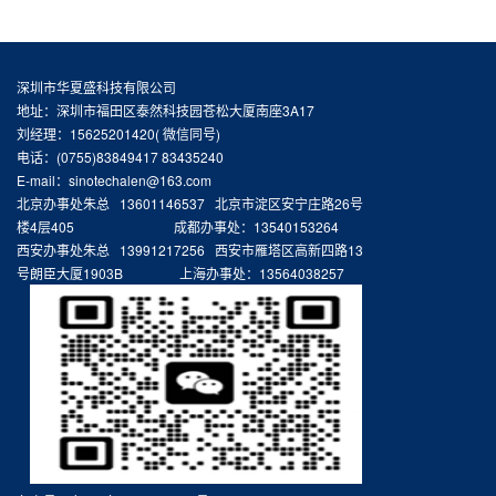
深圳市华夏盛科技有限公司
地址：深圳市福田区泰然科技园苍松大厦南座3A17
刘经理：15625201420( 微信同号)
电话：(0755)83849417 83435240
E-mail：sinotechalen@163.com
北京办事处朱总 13601146537 北京市淀区安宁庄路26号
楼4层405 成都办事处：13540153264
西安办事处朱总 13991217256 西安市雁塔区高新四路13
号朗臣大厦1903B 上海办事处：13564038257