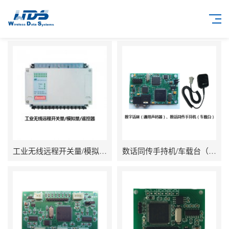
工业无线远程开关量/模拟量/遥控器
数话同传手持机/车载台（数字话咪、通用声码器）