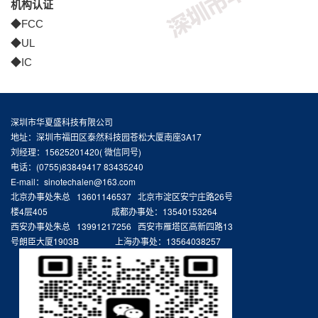
机构认证
◆FCC
◆UL
◆IC
深圳市华夏盛科技有限公司
地址：深圳市福田区泰然科技园苍松大厦南座3A17
刘经理：15625201420( 微信同号)
电话：(0755)83849417 83435240
E-mail：sinotechalen@163.com
北京办事处朱总 13601146537 北京市淀区安宁庄路26号
楼4层405 成都办事处：13540153264
西安办事处朱总 13991217256 西安市雁塔区高新四路13
号朗臣大厦1903B 上海办事处：13564038257