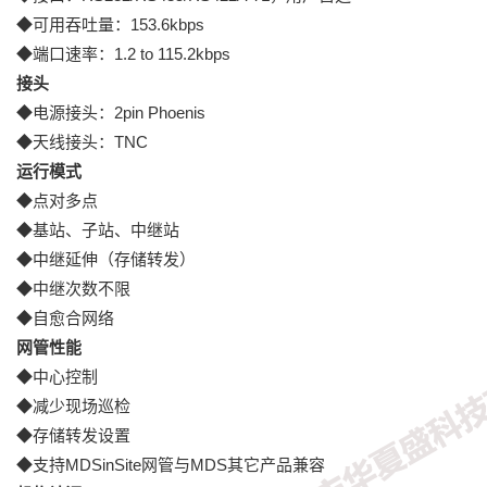
◆可用吞吐量：153.6kbps
◆端口速率：1.2 to 115.2kbps
接头
◆电源接头：2pin Phoenis
◆天线接头：TNC
运行模式
◆点对多点
◆基站、子站、中继站
◆中继延伸（存储转发）
◆中继次数不限
◆自愈合网络
网管性能
◆中心控制
◆减少现场巡检
◆存储转发设置
◆支持MDSinSite网管与MDS其它产品兼容