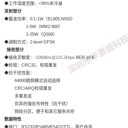
◆工作湿度范围：<95%非冷凝
发射部分
◆载波功率：0.1-1W（EL805,N920）
1-5W（MM2-900）
2-25W（Q508）
◆调制方式：2-level GFSK
接收部分
◆接收灵敏度：
-108dBm@115.2kbps
BER 10-6
◆检错：CRC32，有错重发
◆抗干扰性能：
64000跳频模式自动选择
CRC/ARQ检错重发
多重发送
优异的强信号特性（抗干扰）
频段分区，便于和其它服务共存
数据特性
◆接口：RS232/RS485/RS422/TTL，用户自选