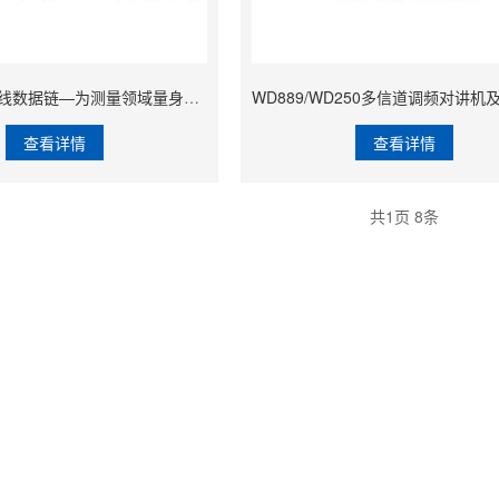
GNSS/RTK无线数据链—为测量领域量身定制的高性能电台
查看详情
查看详情
共
1
页
8
条